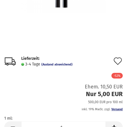
Lieferzeit:
A
3-4 Tage
(Ausland abweichend)
d
-52%
M
Ehem. 10,50 EUR
Nur 5,00 EUR
500,00 EUR pro 100 ml
inkl. 19% MwSt. zzgl.
Versand
1 ml:
1