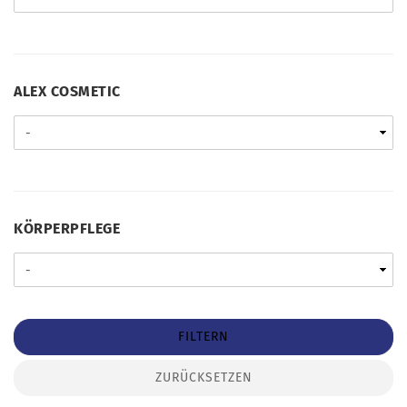
ALEX
ALEX COSMETIC
COSMETIC
KÖRPERPFLEGE
KÖRPERPFLEGE
FILTERN
ZURÜCKSETZEN