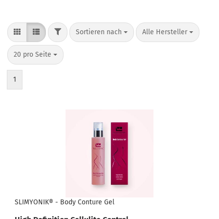
FILTER
Sortieren nach
pro Seite
Sortieren nach
Alle Hersteller
pro Seite
20 pro Seite
1
SLIMYONIK® - Body Conture Gel