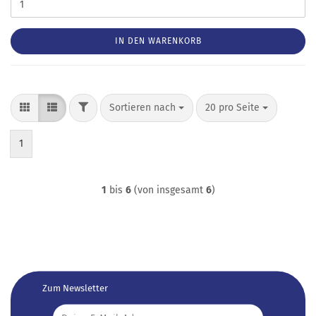
IN DEN WARENKORB
FILTER
Sortieren nach
pro Seite
Sortieren nach
20 pro Seite
1
1
bis
6
(von insgesamt
6
)
Zum Newsletter