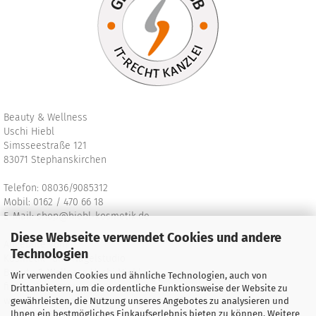
Beauty & Wellness
Uschi Hiebl
Simsseestraße 121
83071 Stephanskirchen
Telefon: 08036/9085312
Mobil: 0162 / 470 66 18
E-Mail:
shop@hiebl-kosmetik.de
Diese Webseite verwendet Cookies und andere
Angebote vom
Technologien
Kosmetik- und Nagelstudio
Beauty & Wellness Uschi Hiebl
Wir verwenden Cookies und ähnliche Technologien, auch von
finden Sie unter:
Drittanbietern, um die ordentliche Funktionsweise der Website zu
www.hiebl-kosmetik.de
gewährleisten, die Nutzung unseres Angebotes zu analysieren und
Ihnen ein bestmögliches Einkaufserlebnis bieten zu können. Weitere