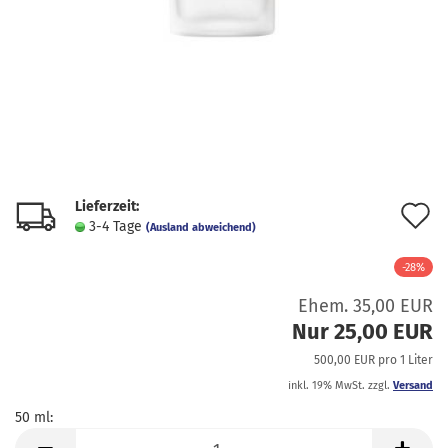
Lieferzeit:
A
3-4 Tage
(Ausland abweichend)
d
-28%
M
Ehem. 35,00 EUR
Nur 25,00 EUR
500,00 EUR pro 1 Liter
inkl. 19% MwSt. zzgl.
Versand
50 ml:
50